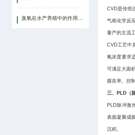
CVD是传统
臭氧在水产养殖中的作用机理与工艺设计
气相化学反
量产的主流工
CVD工艺
氧浓度要求适
可满足大面
膜良率。控
三、PLD（
PLD脉冲
表面凝聚成膜
沉积。