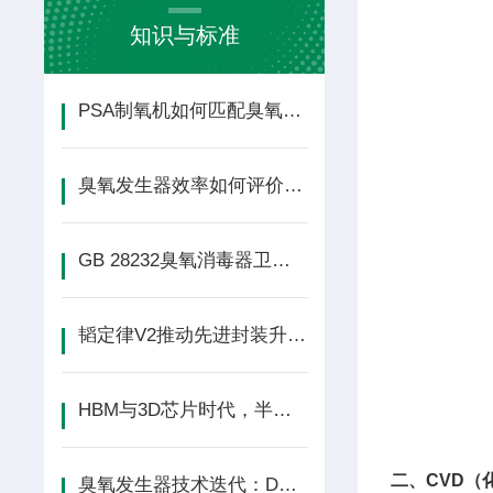
知识与标准
PSA制氧机如何匹配臭氧发生器？选型方法
臭氧发生器效率如何评价？这4个指标比臭氧
GB 28232臭氧消毒器卫生标准202
韬定律V2推动先进封装升级，ALD臭氧需
HBM与3D芯片时代，半导体臭氧系统如何
二、CVD（
臭氧发生器技术迭代：DBD放电、电解、紫