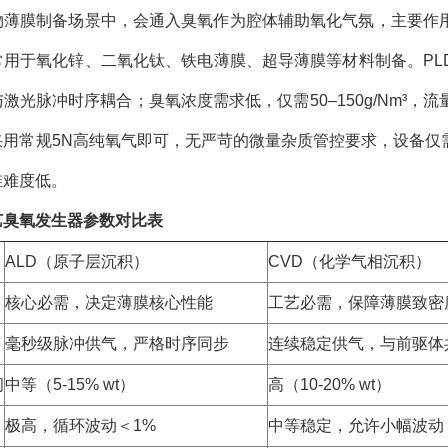
物薄膜制备场景中，会通入臭氧作为腔体辅助氧化气氛，主要作
常用于氧化锌、二氧化钛、铁电薄膜、超导薄膜等材料制备。PL
激光脉冲时序耦合；臭氧浓度需求低，仅需50–150g/Nm³，
采用常规5N高纯氧气即可，无严苛的微量杂质管控要求，设备仅
维难度低。
艺臭氧发生器参数对比表
ALD（原子层沉积）
CVD（化学气相沉积）
核心必需，决定薄膜核心性能
工艺必需，保障薄膜致密
毫秒级脉冲供气，严格时序同步
连续稳定供气，与前驱体
间
中等（5-15% wt）
高（10-20% wt）
极高，循环波动＜1%
中等稳定，允许小幅波动