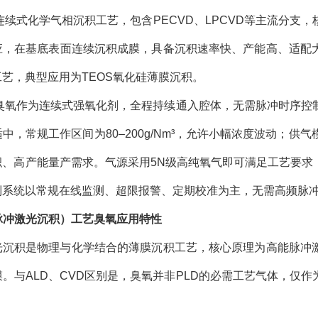
连续式化学气相沉积工艺，包含PECVD、LPCVD等主流分
应，在基底表面连续沉积成膜，具备沉积速率快、产能高、适配
艺，典型应用为TEOS氧化硅薄膜沉积。
中臭氧作为连续式强氧化剂，全程持续通入腔体，无需脉冲时序控
中，常规工作区间为80–200g/Nm³，允许小幅浓度波动；供
积、高产能量产需求。气源采用5N级高纯氧气即可满足工艺要求
制系统以常规在线监测、超限报警、定期校准为主，无需高频脉
脉冲激光沉积）工艺臭氧应用特性
激光沉积是物理与化学结合的薄膜沉积工艺，核心原理为高能脉冲
。与ALD、CVD区别是，臭氧并非PLD的必需工艺气体，仅