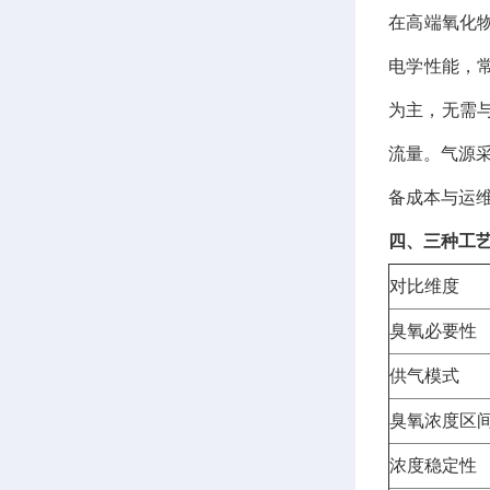
在高端氧化
电学性能，
为主，无需与
流量。气源
备成本与运
四、三种工
对比维度
臭氧必要性
供气模式
臭氧浓度区
浓度稳定性