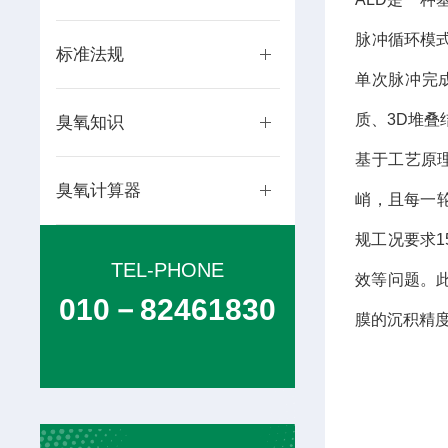
脉冲循环模式
标准法规
单次脉冲完
质、3D堆
臭氧知识
基于工艺原
臭氧计算器
峭，且每一
规工况要求1
TEL-PHONE
效等问题。
010－82461830
膜的沉积精