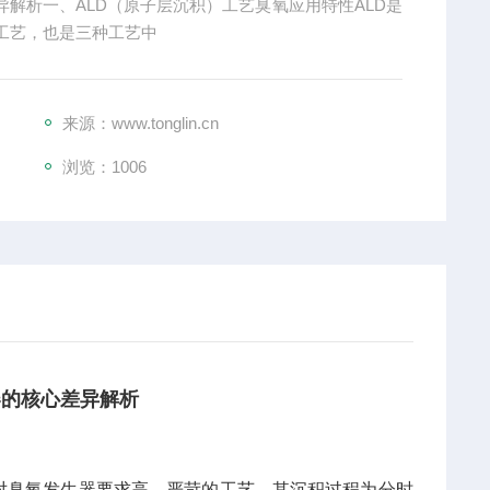
差异解析一、ALD（原子层沉积）工艺臭氧应用特性ALD是
工艺，也是三种工艺中
来源：www.tonglin.cn
浏览：
1006
器的核心差异解析
对臭氧发生器要求高、严苛的工艺。其沉积过程为分时