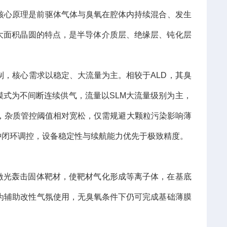
支，核心原理是前驱体气体与臭氧在腔体内持续混合、发生
大面积晶圆的特点，是半导体介质层、绝缘层、钝化层
制，核心需求以稳定、大流量为主。相较于ALD，其臭
气模式为不间断连续供气，流量以SLM大流量级别为主，
，杂质管控阈值相对宽松，仅需规避大颗粒污染影响薄
冲闭环调控，设备稳定性与续航能力优先于极致精度。
激光轰击固体靶材，使靶材气化形成等离子体，在基底
作为辅助改性气氛使用，无臭氧条件下仍可完成基础薄膜