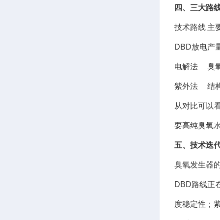
四、三大路
技术路线
主
DBD放电
产
电解法
臭
紫外法
结
从对比可以看
要高纯臭氧
五、技术迭代
臭氧发生器
DBD路线
度稳定性；