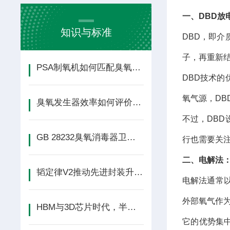
一、DBD放
知识与标准
DBD，即
子，再重新
PSA制氧机如何匹配臭氧发生器？选型方法
DBD技术
氧气源，D
臭氧发生器效率如何评价？这4个指标比臭氧
不过，DB
GB 28232臭氧消毒器卫生标准202
行也需要关注
二、电解法
韬定律V2推动先进封装升级，ALD臭氧需
电解法通常
外部氧气作
HBM与3D芯片时代，半导体臭氧系统如何
它的优势集