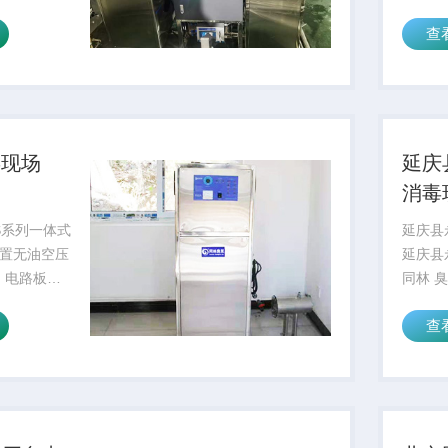
洗不彻底、
括臭氧
查
，定制采购
干机、
限公司一套
来水消
专
优势，
毒现场
延庆
消毒
S系列一体式
延庆县
置无油空压
延庆县
，电路板环
同林 
八代臭氧放
水消毒
查
的进气水冷
到验收
水处理和水
镇水厂
其体积小，
宁镇水