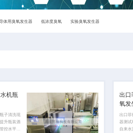
导体用臭氧发生器
低浓度臭氧
实验臭氧发生器
臭氧检测仪
氧水机瓶
出口
场
氧发
瓶子清洗现
出口菲
提升瓶装酒
器测试
管控水平，
自来水