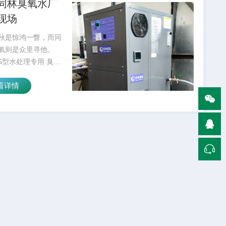
同林臭氧水厂
现场
秋是惊鸿一瞥，而同
氧则是众里寻他。
S型水处理专用 臭氧
 ，用在四川某水
看详情
采用智能钛金脱羟非
构，防水耐潮，性能
它刚被安装在某饮用