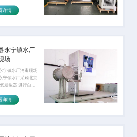
发生器、空压机、冷
看详情
制氧机等。臭氧在自
毒中的应用具有显著
是一种高
县永宁镇水厂
现场
永宁镇水厂消毒现场
永宁镇水厂采购北京
臭氧发生器 进行自来
，运行一段时间，达
看详情
标准。 延庆县永宁
消毒现场 延庆县永
厂消毒现场