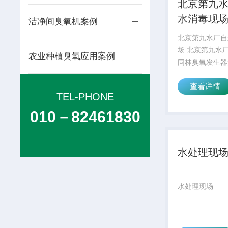
北京第九
水消毒现
洁净间臭氧机案例
北京第九水厂自
场 北京第九水
农业种植臭氧应用案例
同林臭氧发生器
消毒，运行一段
查看详情
验收标准。北京
TEL-PHONE
发生器 采用了
臭氧发生器技术
010－82461830
水处理现
水处理现场