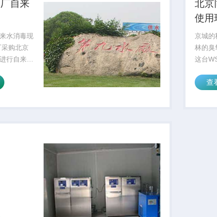
水厂自来
北京
场
使用
来水消毒现
京城的
厂采购北京
林的臭
进行自来水
这台W
时间，达到
发生器
查
同林 臭氧
厂。它
同林新一代
石英结
，特点是
优越。
场