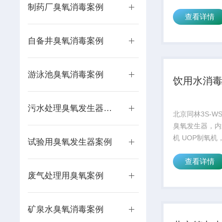
解决传统瓶子清
制药厂臭氧消毒案例
查看详情
残留隐患等问题
北京同林科技有
自备井臭氧消毒案例
专用臭氧水机，
游泳池臭氧消毒案例
饮用水消
污水处理臭氧发生器案例
北京同林3S-W
臭氧发生器，内
机 UOP制氧机
试验用臭氧发生器案例
氧树脂封装，第
查看详情
电结构，有独有
和8重保护，在
废气处理用臭氧案例
消毒领域，因为
稳
矿泉水臭氧消毒案例