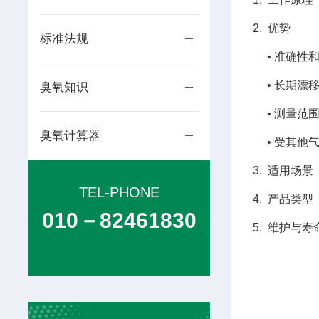
2. 优势
标准法规
• 准确性
• 长期漂
臭氧知识
• 测量范围广
臭氧计算器
• 受其他
3. 适用场
TEL-PHONE
4. 产品类
010－82461830
5. 维护与