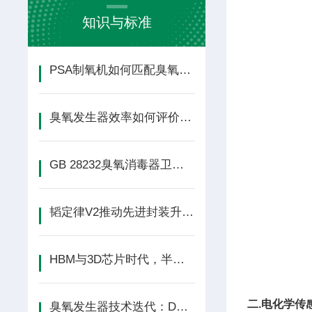
知识与标准
PSA制氧机如何匹配臭氧发生器？选型方法
臭氧发生器效率如何评价？这4个指标比臭氧
GB 28232臭氧消毒器卫生标准202
韬定律V2推动先进封装升级，ALD臭氧需
HBM与3D芯片时代，半导体臭氧系统如何
二.电化学传感器
臭氧发生器技术迭代：DBD放电、电解、紫