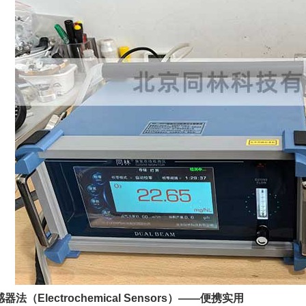
法（Electrochemical Sensors）——便携实用